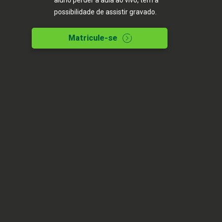
aluno perder a aula ao vivo, tem a
possibilidade de assistir gravado.
A PÓS/MBA mais
lembrada de Santa
Matricule-se
Catarina
Vencedora da Pós Graduação/MBA mais lembrada
de Santa Catarina pelo Top of Mind 2025
CURSOS
A especialização que
sempre sonhou está aqui
Adicione os filtros de sua preferência e descubra
os cursos que se encaixam com o seu perfil.