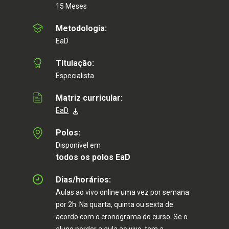
15 Meses
Metodologia:
EaD
Titulação:
Especialista
Matriz curricular:
EaD
Polos:
Disponível em
todos os polos EaD
Dias/horários:
Saiba mais
Aulas ao vivo online uma vez por semana
por 2h. Na quarta, quinta ou sexta de
Eu aceito receber comunicações via e-mail ou WhatsApp pelo número preenchido no
formulário. Ao informar meus dados, eu concordo com a
Política de privacidade
.
acordo com o cronograma do curso. Se o