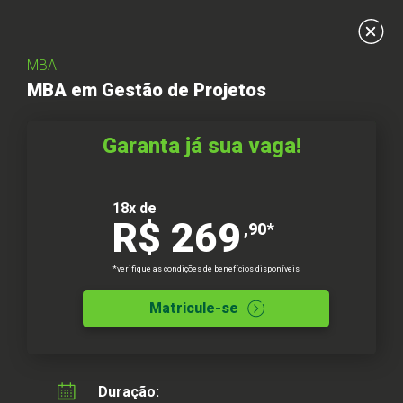
Inscreva-se
MBA
MBA em Gestão de Projetos
Garanta já sua vaga!
18x de
R$ 269
,90*
*verifique as condições de benefícios disponíveis
Matricule-se
Preencha seus dados e dê mais um
passo do seu futuro
Duração: