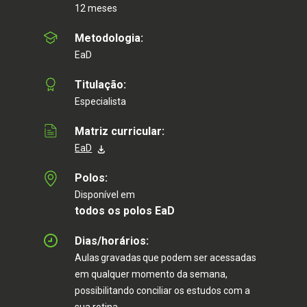
12 meses
Metodologia:
EaD
Titulação:
Especialista
Matriz curricular:
EaD
Polos:
Disponível em
todos os polos EaD
Dias/horários:
Saiba mais
Aulas gravadas que podem ser acessadas
em qualquer momento da semana,
Eu aceito receber comunicações via e-mail ou WhatsApp pelo número preenchido no
formulário. Ao informar meus dados, eu concordo com a
Política de privacidade
.
possibilitando conciliar os estudos com a