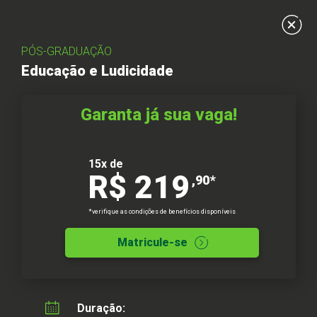
Inscreva-se
PÓS-GRADUAÇÃO
Educação e Ludicidade
Garanta já sua vaga!
15x de
R$ 219
,90*
*verifique as condições de benefícios disponíveis
Matricule-se
Preencha seus dados e dê mais um
passo do seu futuro
Duração: